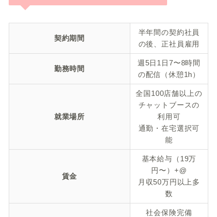
半年間の契約社員
契約期間
の後、正社員雇用
週5日1日7〜8時間
勤務時間
の配信（休憩1h）
全国100店舗以上の
チャットブースの
就業場所
利用可
通勤・在宅選択可
能
基本給与（19万
円〜）+@
賃金
月収50万円以上多
数
社会保険完備